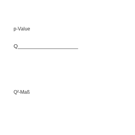
p-Value
Q____________________
Q²-Maß