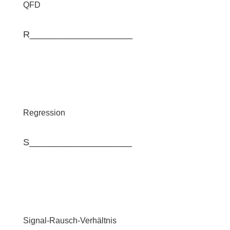
QFD
R____________________
Regression
S____________________
Signal-Rausch-Verhältnis